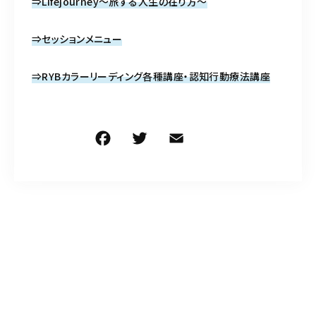
⇒Lifejourney～旅する人生の在り方～
⇒セッションメニュー
⇒RYBカラーリーディング各種講座・認知行動療法講座
F
T
E
共
a
w
m
有
c
it
ai
e
te
l
b
r
o
o
k