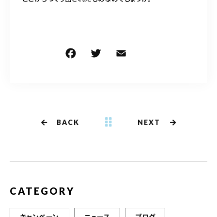
F
T
E
共
a
w
m
有
c
it
ai
e
te
l
b
r
BACK
NEXT
o
o
k
CATEGORY
キャンペーン
ニュース
ブログ