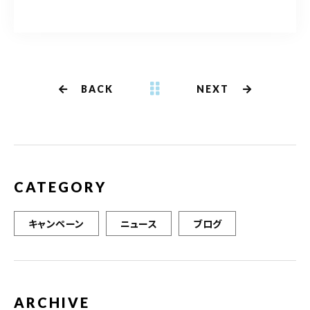
a
w
m
有
c
it
ai
e
te
l
b
r
BACK
NEXT
o
o
k
CATEGORY
キャンペーン
ニュース
ブログ
ARCHIVE